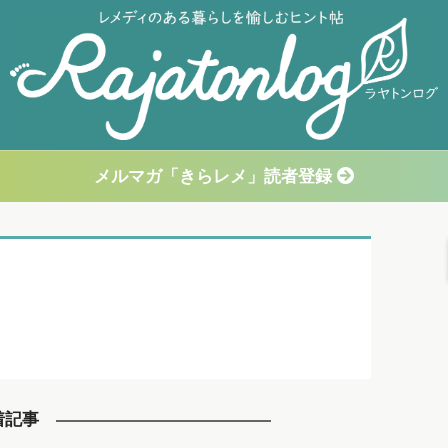
メルマガ「きらレメ」読者登録
着記事