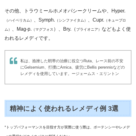
その他、トラウミールホメオパシークリームや、Hyper.
、Symph.
、Cupr.
（ハイペリカム）
（シンファイタム）
（キュープロ
、Mag-p.
）、Bry.（
などもよく使
ム）
（マグフォス
ブライオニア）
われるレメディです。
私は、捻挫した靭帯の治療に役立つRuta、レース前の不安
にGelsemium、打撲にArnica、疲労にBellis perennisなどの
レメディを使用しています。ージェームス・エリントン
精神によく使われるレメディ例 3選
*トップパフォーマンスを目指す方が実際に使う際は、ポーテンシーやレメデ