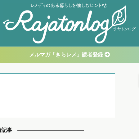
メルマガ「きらレメ」読者登録
着記事